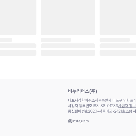
비누커머스(주)
대표자
김한이
주소
서울특별시 마포구 양화로 11
사업자 등록번호
188-88-01286
사업자 정보
통신판매번호
2020-서울마포-2421
호스팅 
Instagram