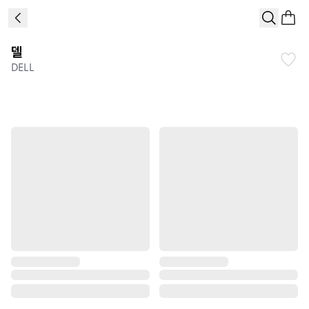
델
DELL