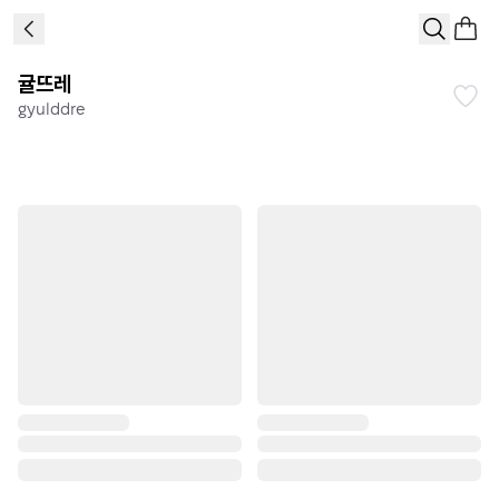
귤뜨레
gyulddre