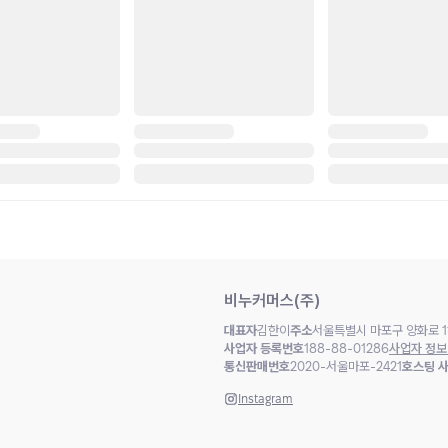
비누커머스(주)
대표자
김한이
주소
서울특별시 마포구 양화로 11
사업자 등록번호
188-88-01286
사업자 정보
통신판매번호
2020-서울마포-2421
호스팅 
Instagram