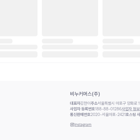
비누커머스(주)
대표자
김한이
주소
서울특별시 마포구 양화로 11
사업자 등록번호
188-88-01286
사업자 정보
통신판매번호
2020-서울마포-2421
호스팅 
Instagram