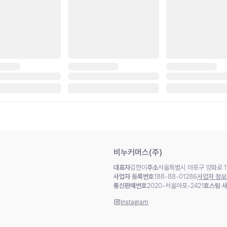
비누커머스(주)
대표자
김한이
주소
서울특별시 마포구 양화로 11
사업자 등록번호
188-88-01286
사업자 정보
통신판매번호
2020-서울마포-2421
호스팅 
Instagram