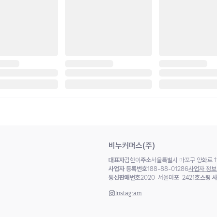
비누커머스(주)
대표자
김한이
주소
서울특별시 마포구 양화로 11
사업자 등록번호
188-88-01286
사업자 정보
통신판매번호
2020-서울마포-2421
호스팅 
Instagram