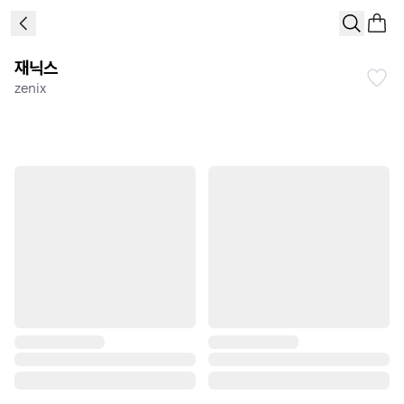
재닉스
zenix