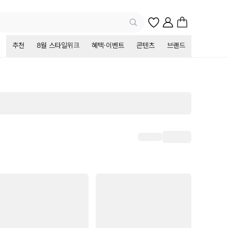
추천
8월 스타일위크
혜택·이벤트
콘텐츠
브랜드