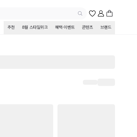
추천
8월 스타일위크
혜택·이벤트
콘텐츠
브랜드