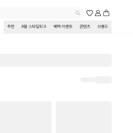
추천
8월 스타일위크
혜택·이벤트
콘텐츠
브랜드