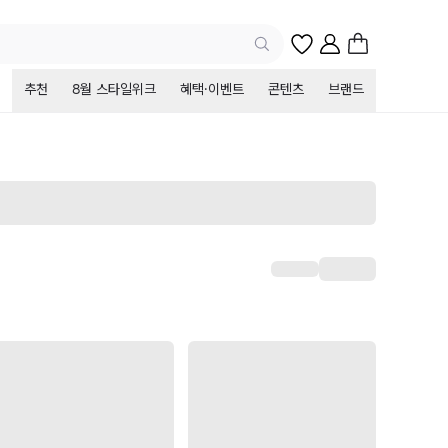
추천
8월 스타일위크
혜택·이벤트
콘텐츠
브랜드