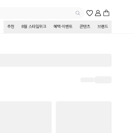
추천
8월 스타일위크
혜택·이벤트
콘텐츠
브랜드