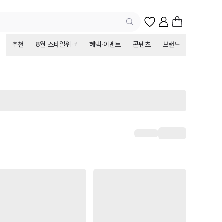
추천
8월 스타일위크
혜택·이벤트
콘텐츠
브랜드