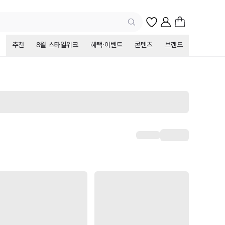
추천
8월 스타일위크
혜택·이벤트
콘텐츠
브랜드