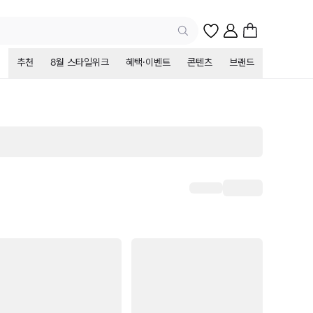
추천
8월 스타일위크
혜택·이벤트
콘텐츠
브랜드