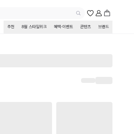
추천
8월 스타일위크
혜택·이벤트
콘텐츠
브랜드