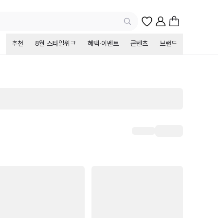
추천
8월 스타일위크
혜택·이벤트
콘텐츠
브랜드