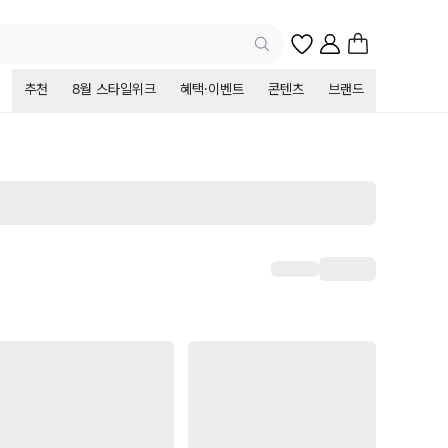
추천
8월 스타일위크
혜택·이벤트
콘텐츠
브랜드