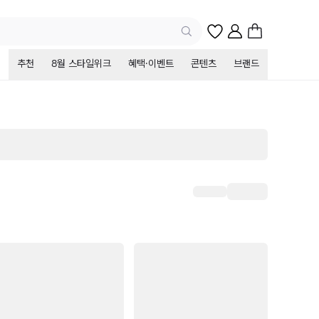
추천
8월 스타일위크
혜택·이벤트
콘텐츠
브랜드