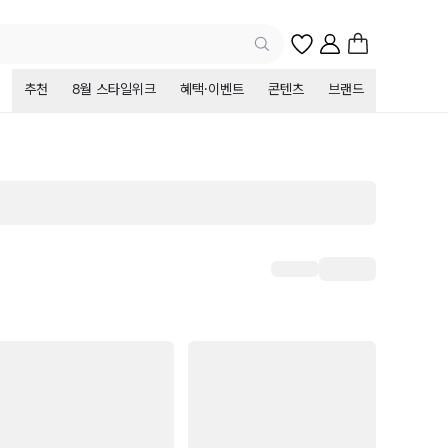
추천
8월 스타일위크
혜택·이벤트
콘텐츠
브랜드