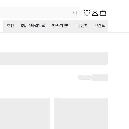
추천
8월 스타일위크
혜택·이벤트
콘텐츠
브랜드