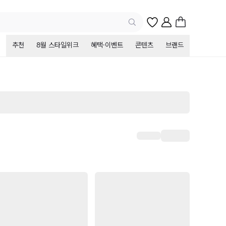
추천
8월 스타일위크
혜택·이벤트
콘텐츠
브랜드