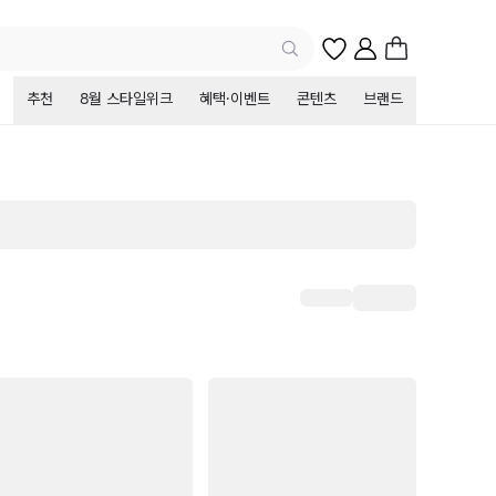
추천
8월 스타일위크
혜택·이벤트
콘텐츠
브랜드