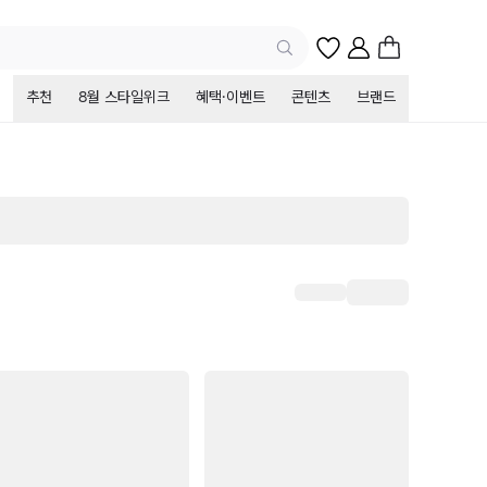
추천
8월 스타일위크
혜택·이벤트
콘텐츠
브랜드