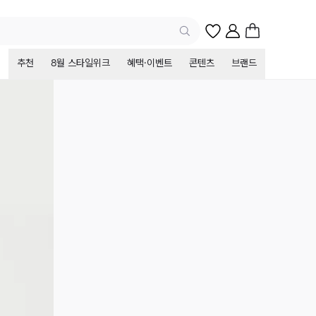
추천
8월 스타일위크
혜택·이벤트
콘텐츠
브랜드