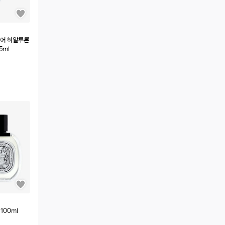
레이어 히알루론
5ml
100ml