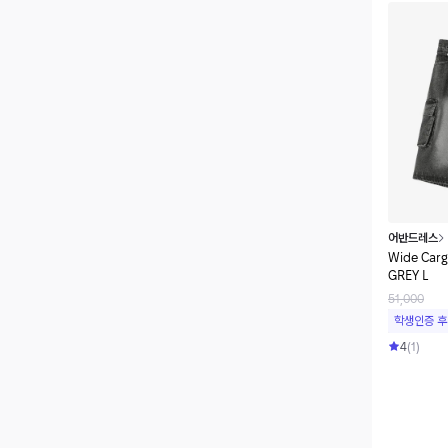
어반드레스
Wide Carg
GREY L
51,000
학생인증 후
4
(
1
)