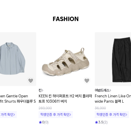
FASHION
킨
어반드레스
nen Gentle Open
KEEN 킨 하이퍼포트 H2 버치 플라자
French Linen Like O
rfit Shurts 파우더블루 S
토프 1030611 버치
wide Pants 블랙 L
269,000
36,000
 가격 확인
학생인증 후 가격 확인
학생인증 후 가격 확인
0
(
0
)
3.5
(
2
)