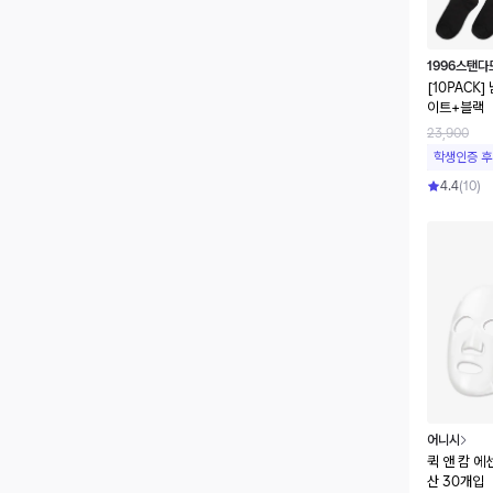
1996스탠다
[10PACK
이트+블랙
23,900
학생인증 후
4.4
(
10
)
어니시
퀵 앤 캄 
산 30개입