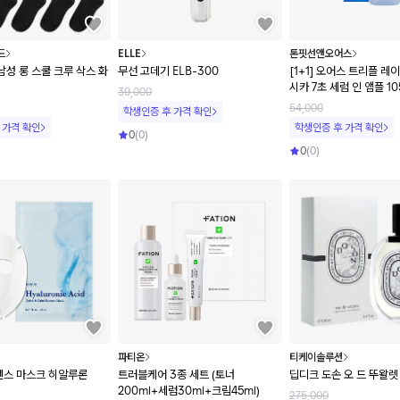
드
ELLE
톤핏선앤오어스
] 남성 롱 스쿨 크루 삭스 화
무선 고데기 ELB-300
[1+1] 오어스 트리플 
시카 7초 세럼 인 앰플 10
39,000
54,000
학생인증 후 가격 확인
 가격 확인
학생인증 후 가격 확인
0
(
0
)
0
(
0
)
파티온
티케이솔루션
에센스 마스크 히알루론
트러블케어 3종 세트 (토너
딥디크 도손 오 드 뚜왈렛 
200ml+세럼30ml+크림45ml)
275,000