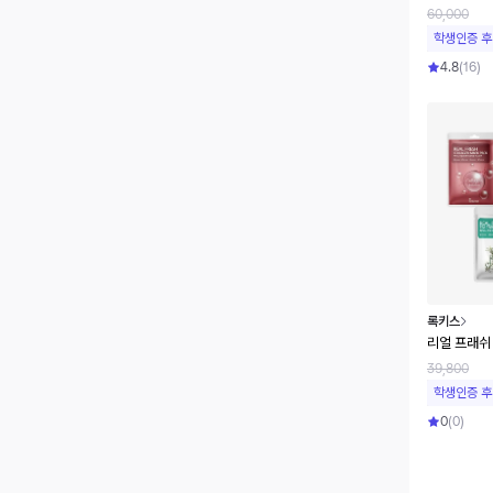
60,000
학생인증 후
4.8
(
16
)
록키스
리얼 프래쉬
39,800
학생인증 후
0
(
0
)