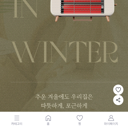
카테고리
홈
찜
마이페이지