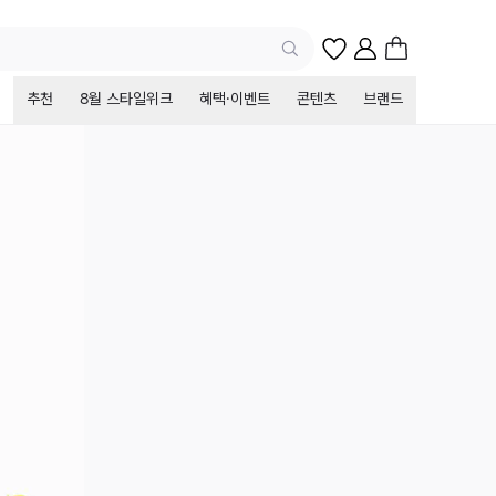
추천
8월 스타일위크
혜택·이벤트
콘텐츠
브랜드