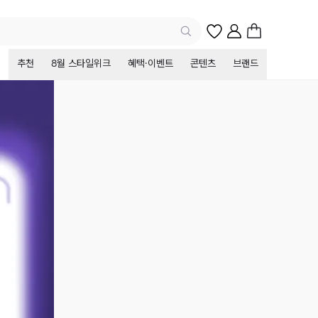
추천
8월 스타일위크
혜택·이벤트
콘텐츠
브랜드