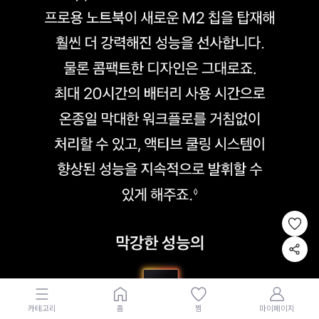
카테고리
홈
찜
마이페이지