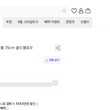
추천
8월 스타일위크
혜택·이벤트
콘텐츠
브랜드
볼 75cm 골드옐로우
쿠폰 받기
니로 결제 시 최대 5만원 할인
부혜택