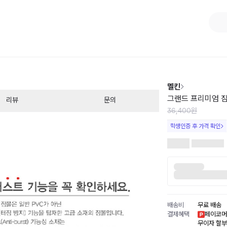
1
/
1
멜킨
그랜드 프리미엄 짐
리뷰
문의
36,400원
학생인증 후 가격 확인
배송비
무료 배송
결제혜택
페이코머
무이자 할