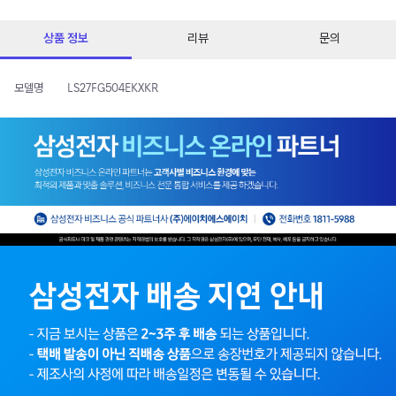
상품 정보
리뷰
문의
모델명
LS27FG504EKXKR