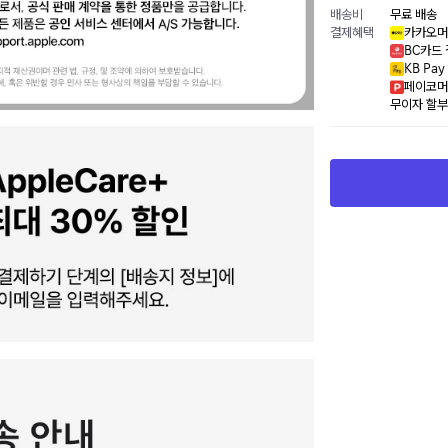
배송비
무료 배송
결제혜택
카카오머
BC카드 
KB Pa
페이코머
무이자 할