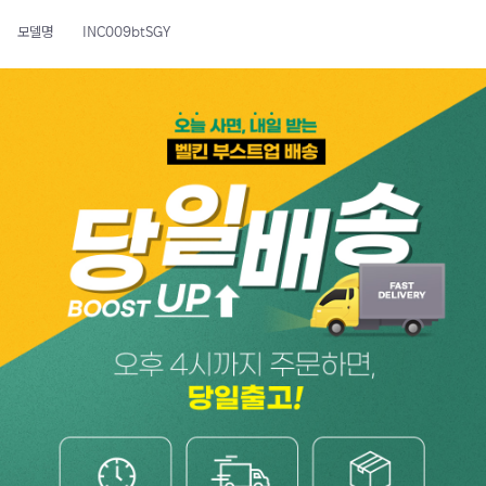
모델명
INC009btSGY