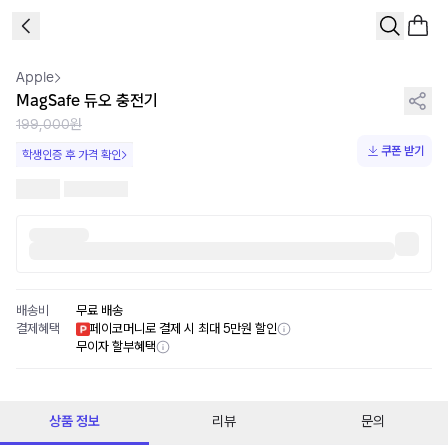
1
/
4
Apple
MagSafe 듀오 충전기
199,000원
쿠폰 받기
학생인증 후 가격 확인
배송비
무료 배송
결제혜택
페이코머니로 결제 시 최대 5만원 할인
무이자 할부혜택
상품 정보
리뷰
문의