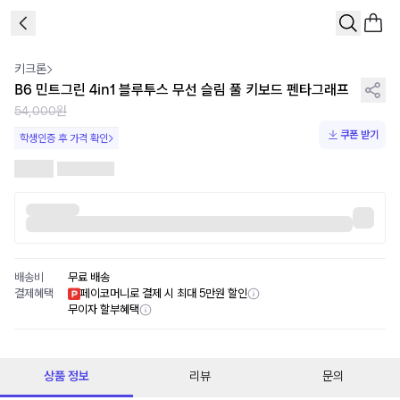
1
/
1
키크론
B6 민트그린 4in1 블루투스 무선 슬림 풀 키보드 펜타그래프
54,000원
쿠폰 받기
학생인증 후 가격 확인
배송비
무료 배송
결제혜택
페이코머니로 결제 시 최대 5만원 할인
무이자 할부혜택
상품 정보
리뷰
문의