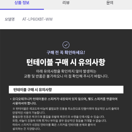
상품 정보
리뷰
문의
모델명
AT-LP60XBT-WW