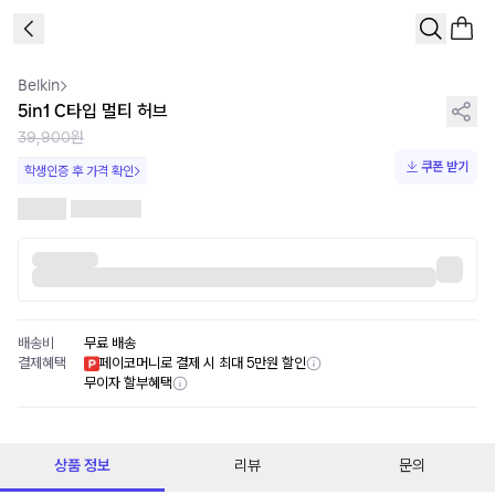
1
/
1
Belkin
5in1 C타입 멀티 허브
39,900원
쿠폰 받기
학생인증 후 가격 확인
배송비
무료 배송
결제혜택
페이코머니로 결제 시 최대 5만원 할인
무이자 할부혜택
상품 정보
리뷰
문의