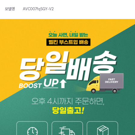
모델명
AVC007fqSGY-V2