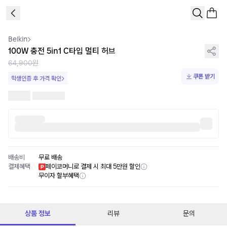
1
/
1
Belkin
100W 충전 5in1 C타입 멀티 허브
64,900원
쿠폰 받기
학생인증 후 가격 확인
배송비
무료 배송
결제혜택
페이코머니로 결제 시 최대 5만원 할인
무이자 할부혜택
상품 정보
리뷰
문의