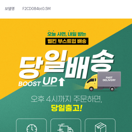
모델명
F2CD084bt0.5M