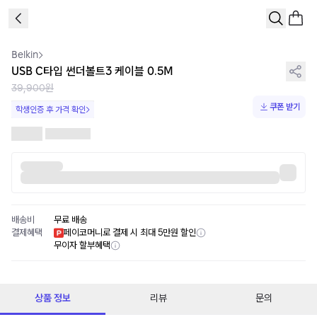
1
/
1
Belkin
USB C타입 썬더볼트3 케이블 0.5M
39,900원
쿠폰 받기
학생인증 후 가격 확인
배송비
무료 배송
결제혜택
페이코머니로 결제 시 최대 5만원 할인
무이자 할부혜택
상품 정보
리뷰
문의