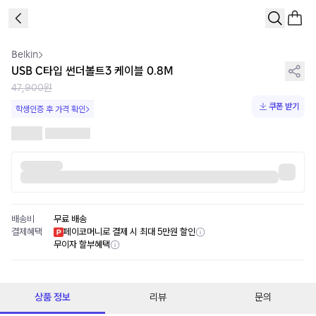
1
/
1
Belkin
USB C타입 썬더볼트3 케이블 0.8M
47,900원
쿠폰 받기
학생인증 후 가격 확인
배송비
무료 배송
결제혜택
페이코머니로 결제 시 최대 5만원 할인
무이자 할부혜택
상품 정보
리뷰
문의