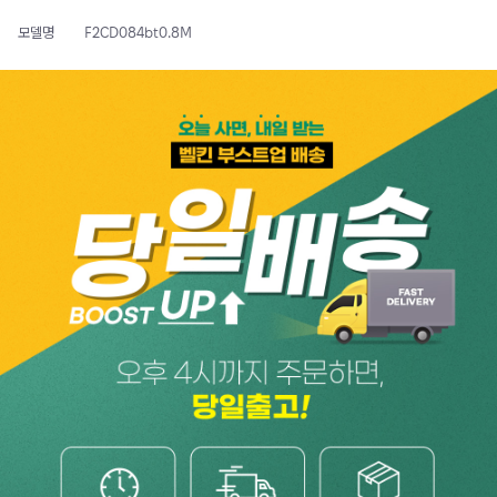
모델명
F2CD084bt0.8M