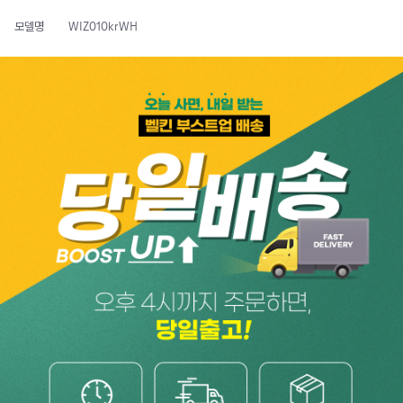
모델명
WIZ010krWH