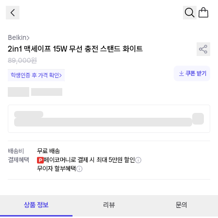
1
/
1
Belkin
2in1 맥세이프 15W 무선 충전 스탠드 화이트
89,000원
쿠폰 받기
학생인증 후 가격 확인
배송비
무료 배송
결제혜택
페이코머니로 결제 시 최대 5만원 할인
무이자 할부혜택
상품 정보
리뷰
문의