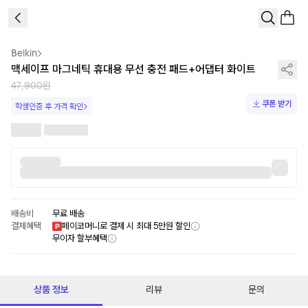
1
/
1
Belkin
맥세이프 마그네틱 휴대용 무선 충전 패드+어댑터 화이트
47,900원
쿠폰 받기
학생인증 후 가격 확인
배송비
무료 배송
결제혜택
페이코머니로 결제 시 최대 5만원 할인
무이자 할부혜택
상품 정보
리뷰
문의