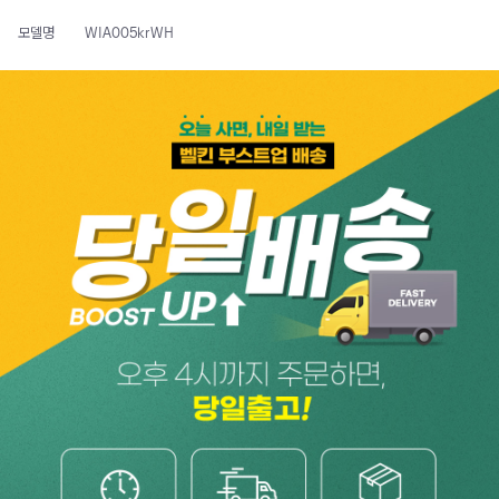
모델명
WIA005krWH