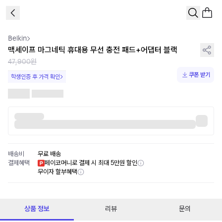
1
/
1
Belkin
맥세이프 마그네틱 휴대용 무선 충전 패드+어댑터 블랙
47,900원
쿠폰 받기
학생인증 후 가격 확인
배송비
무료 배송
결제혜택
페이코머니로 결제 시 최대 5만원 할인
무이자 할부혜택
상품 정보
리뷰
문의