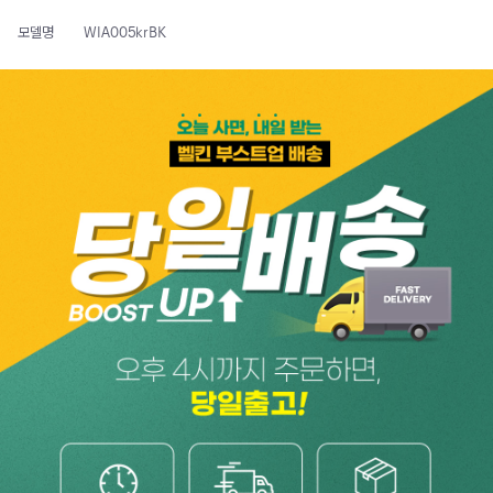
모델명
WIA005krBK