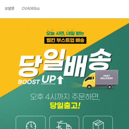
모델명
OVA069zz