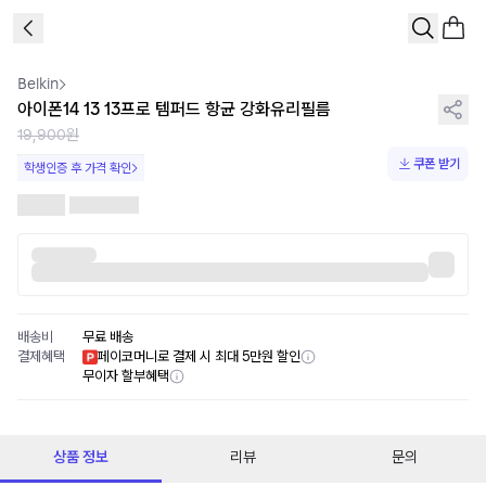
1
/
1
Belkin
아이폰14 13 13프로 템퍼드 항균 강화유리필름
19,900원
쿠폰 받기
학생인증 후 가격 확인
배송비
무료 배송
결제혜택
페이코머니로 결제 시 최대 5만원 할인
무이자 할부혜택
상품 정보
리뷰
문의