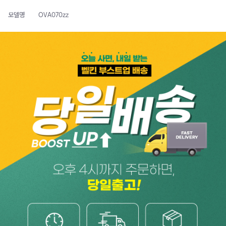
모델명
OVA070zz