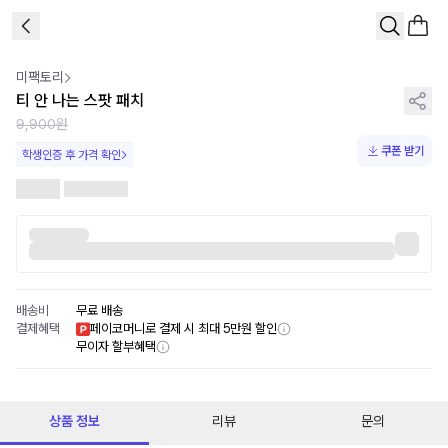
1
/
1
미팩토리
티 안 나는 스팟 패치
9,900원
쿠폰 받기
학생인증 후 가격 확인
배송비
무료 배송
결제혜택
페이코머니로 결제 시 최대 5만원 할인
무이자 할부혜택
상품 정보
리뷰
문의