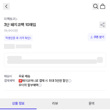
1
/
1
미팩토리
3단 돼지코팩 10매입
19,900원
쿠폰 받기
학생인증 후 가격 확인
배송비
무료 배송
결제혜택
페이코머니로 결제 시 최대 5만원 할인
무이자 할부혜택
상품 정보
리뷰
문의