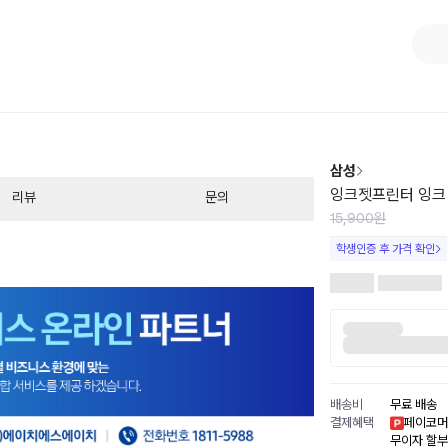
1
/
1
삼성
잉크젯프린터 잉크 8
리뷰
문의
15,900원
학생인증 후 가격 확인
배송비
무료 배송
결제혜택
페이코머
무이자 할