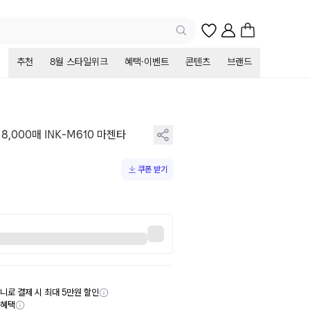
추천
8월 스타일위크
혜택·이벤트
콘텐츠
브랜드
,000매 INK-M610 마젠타
쿠폰 받기
니로 결제 시 최대 5만원 할인
부혜택